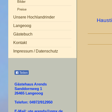
Bilder
Preise
Unsere Hochlandrinder
Haust
Langeoog
Gästebuch
Kontakt
Impressum / Datenschutz
Teilen
Gästehaus Arends
Sanddornweg 1
26465 Langeoog
Telefon: 04972/912950
E-Mail: ute.arends@gmx.de