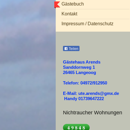
Gästebuch
Kontakt
Impressum / Datenschutz
Teilen
Gästehaus Arends
Sanddornweg 1
26465 Langeoog
Telefon: 04972/912950
E-Mail: ute.arends@gmx.de
Handy 01739647222
Nichtraucher Wohnungen