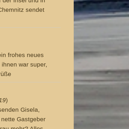
 der Insel und in
 Chemnitz sendet
ein frohes neues
i ihnen war super,
Grüße
19
)
 senden Gisela,
 nette Gastgeber
rau mehr? Alles