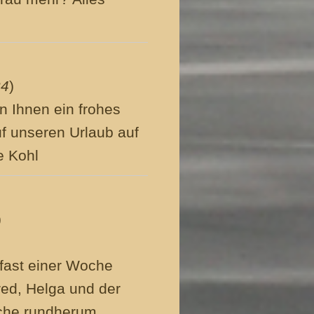
24
)
n Ihnen ein frohes
uf unseren Urlaub auf
e Kohl
)
 fast einer Woche
fred, Helga und der
che rundherum