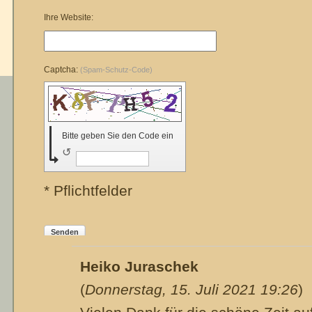
Ihre Website:
Captcha:
(Spam-Schutz-Code)
Bitte geben Sie den Code ein
↺
* Pflichtfelder
Senden
Heiko Juraschek
(
Donnerstag, 15. Juli 2021 19:26
)